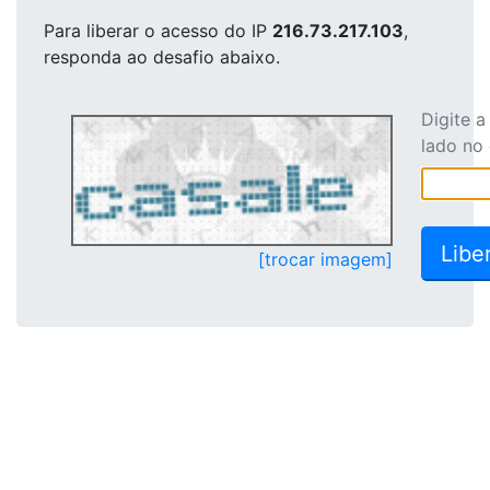
Para liberar o acesso
do IP
216.73.217.103
,
responda ao desafio abaixo.
Digite 
lado no
[trocar imagem]